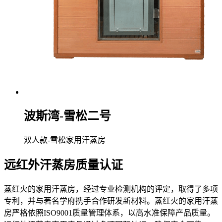
波斯湾-雪松二号
双人款-雪松家用汗蒸房
远红外汗蒸房质量认证
蒸红火的家用汗蒸房，经过专业检测机构的评定，取得了多项
专利，并与著名学府携手合作研发新材料。蒸红火的家用汗蒸
房严格依照ISO9001质量管理体系，以高水准保障产品质量。