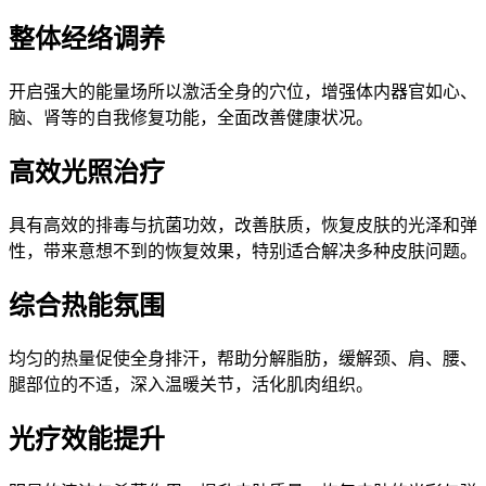
整体经络调养
开启强大的能量场所以激活全身的穴位，增强体内器官如心、
脑、肾等的自我修复功能，全面改善健康状况。
高效光照治疗
具有高效的排毒与抗菌功效，改善肤质，恢复皮肤的光泽和弹
性，带来意想不到的恢复效果，特别适合解决多种皮肤问题。
综合热能氛围
均匀的热量促使全身排汗，帮助分解脂肪，缓解颈、肩、腰、
腿部位的不适，深入温暖关节，活化肌肉组织。
光疗效能提升