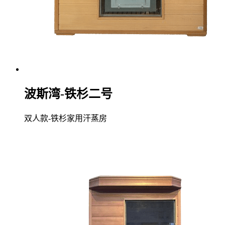
波斯湾-铁杉二号
双人款-铁杉家用汗蒸房