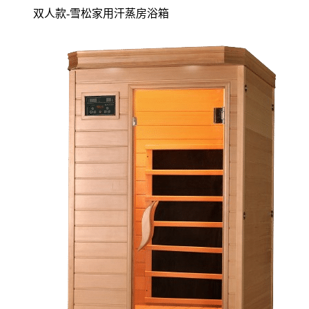
双人款-雪松家用汗蒸房浴箱