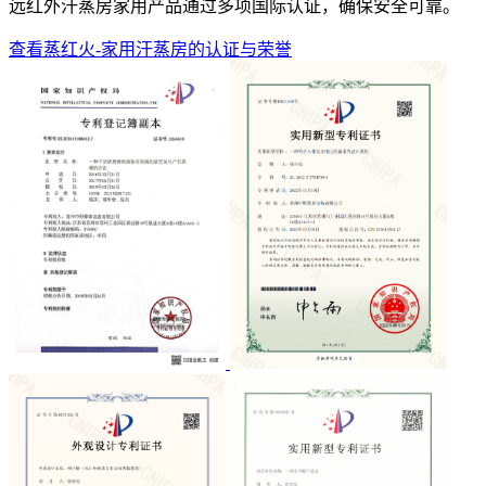
远红外汗蒸房家用产品通过多项国际认证，确保安全可靠。
查看蒸红火-家用汗蒸房的认证与荣誉