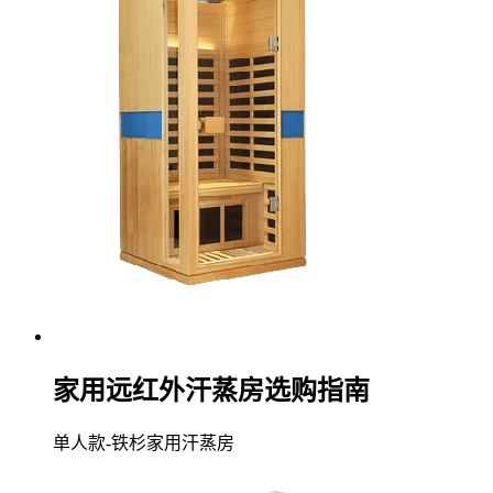
家用远红外汗蒸房选购指南
单人款-铁杉家用汗蒸房