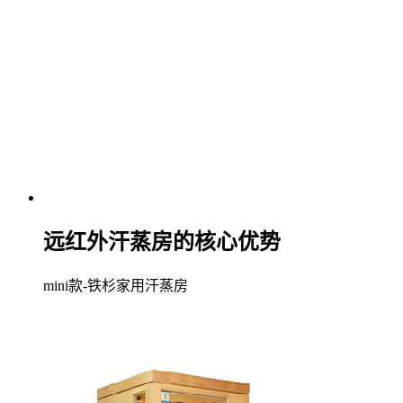
远红外汗蒸房的核心优势
mini款-铁杉家用汗蒸房