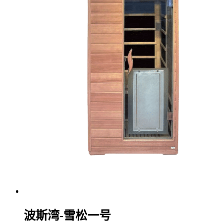
波斯湾-雪松一号