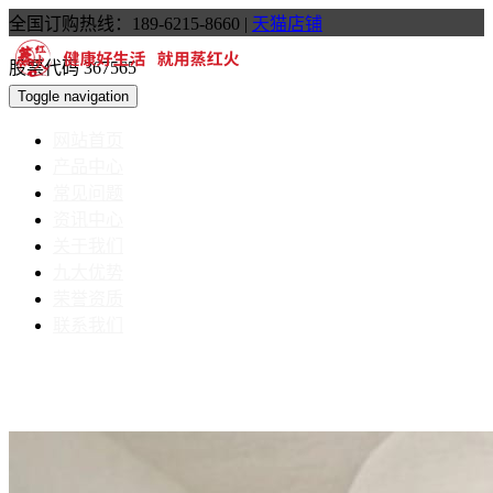
全国订购热线：189-6215-8660
|
天猫店铺
股票代码 367565
Toggle navigation
网站首页
产品中心
常见问题
资讯中心
关于我们
九大优势
荣誉资质
联系我们