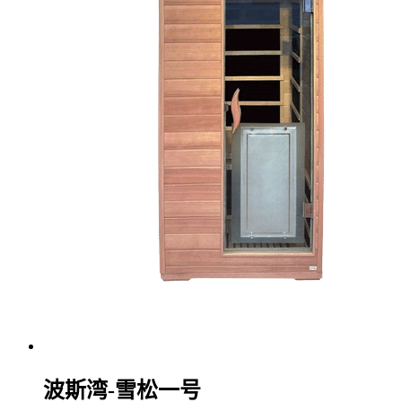
波斯湾-雪松一号