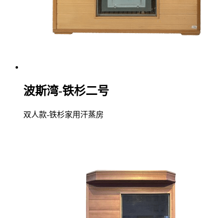
波斯湾-铁杉二号
双人款-铁杉家用汗蒸房