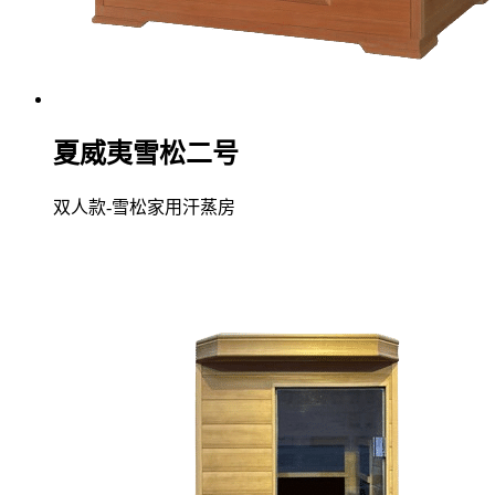
夏威夷雪松二号
双人款-雪松家用汗蒸房