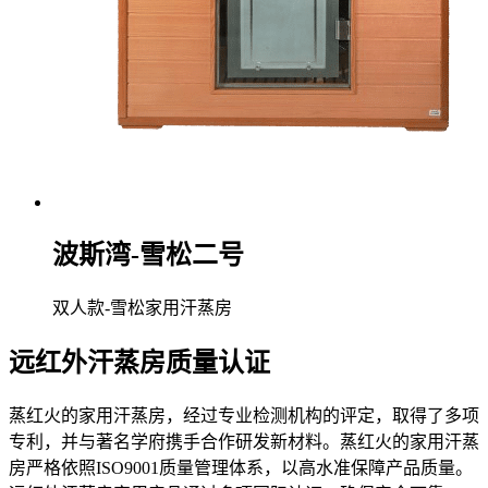
波斯湾-雪松二号
双人款-雪松家用汗蒸房
远红外汗蒸房质量认证
蒸红火的家用汗蒸房，经过专业检测机构的评定，取得了多项
专利，并与著名学府携手合作研发新材料。蒸红火的家用汗蒸
房严格依照ISO9001质量管理体系，以高水准保障产品质量。