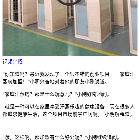
视频介绍
“你知道吗？最近我发现了一个很不错的创业项目——家庭汗
蒸房加盟！”小明兴奋地对着他的朋友小刚说道。
“家庭汗蒸房？那是什么玩意儿？”小刚好奇地问。
“就是一种可以在家里享受汗蒸乐趣的健康设备，现在很多人
都追求健康生活，这个项目市场前景广阔啊。”小明解释道。
“哦，这样啊，那加盟有什么好处呢？”小刚继续追问。