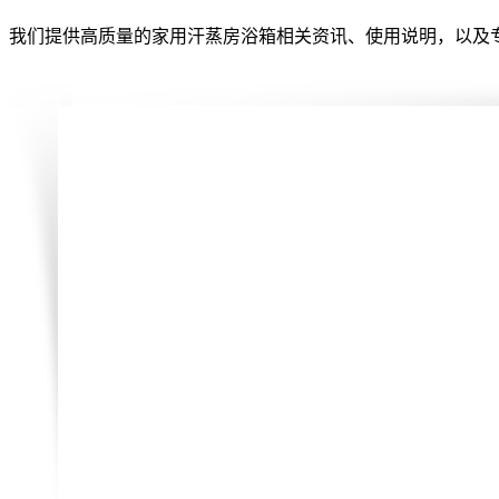
我们提供高质量的家用汗蒸房浴箱相关资讯、使用说明，以及