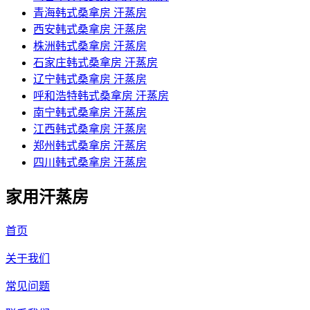
青海韩式桑拿房 汗蒸房
西安韩式桑拿房 汗蒸房
株洲韩式桑拿房 汗蒸房
石家庄韩式桑拿房 汗蒸房
辽宁韩式桑拿房 汗蒸房
呼和浩特韩式桑拿房 汗蒸房
南宁韩式桑拿房 汗蒸房
江西韩式桑拿房 汗蒸房
郑州韩式桑拿房 汗蒸房
四川韩式桑拿房 汗蒸房
家用汗蒸房
首页
关于我们
常见问题