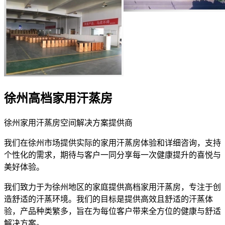
徐州高档家用汗蒸房
徐州家用汗蒸房空间解决方案提供商
我们在徐州市场提供实际的家用汗蒸房体验和详细咨询，支持
个性化的需求，期待与客户一同分享每一次健康提升的喜悦与
美好体验。
我们致力于为徐州地区的家庭提供高档家用汗蒸房，专注于创
造舒适的汗蒸环境。我们的目标是提供高效且舒适的汗蒸体
验，产品种类繁多，旨在为每位客户带来全方位的健康与舒适
解决方案。