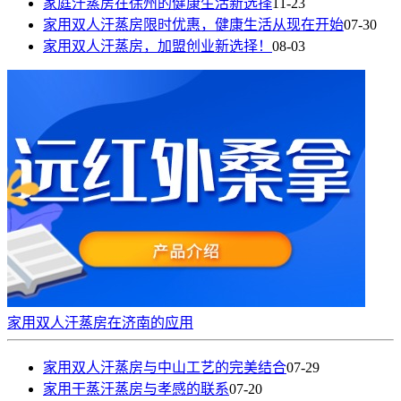
家庭汗蒸房在徐州的健康生活新选择
11-23
家用双人汗蒸房限时优惠，健康生活从现在开始
07-30
家用双人汗蒸房，加盟创业新选择！
08-03
家用双人汗蒸房在济南的应用
家用双人汗蒸房与中山工艺的完美结合
07-29
家用干蒸汗蒸房与孝感的联系
07-20