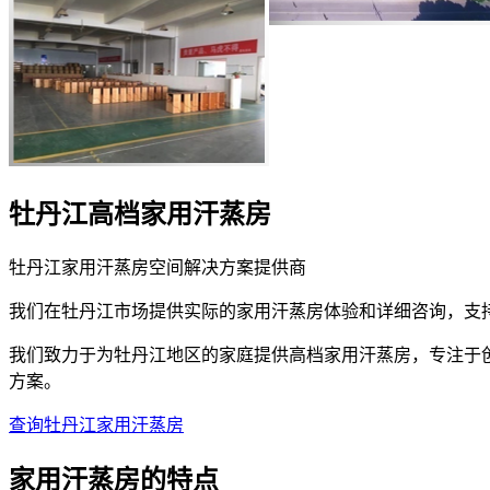
牡丹江高档家用汗蒸房
牡丹江家用汗蒸房空间解决方案提供商
我们在牡丹江市场提供实际的家用汗蒸房体验和详细咨询，支
我们致力于为牡丹江地区的家庭提供高档家用汗蒸房，专注于
方案。
查询牡丹江家用汗蒸房
家用汗蒸房的
特点