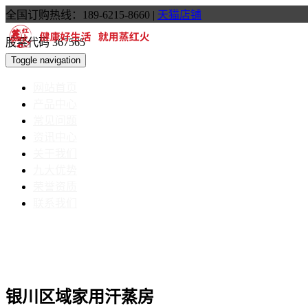
全国订购热线：189-6215-8660
|
天猫店铺
股票代码 367565
Toggle navigation
网站首页
产品中心
常见问题
资讯中心
关于我们
九大优势
荣誉资质
联系我们
银川区域家用汗蒸房