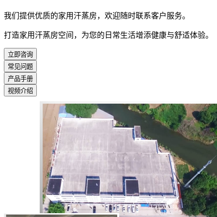
我们提供优质的家用汗蒸房，欢迎随时联系客户服务。
打造家用汗蒸房空间，为您的日常生活增添健康与舒适体验。
立即咨询
常见问题
产品手册
视频介绍