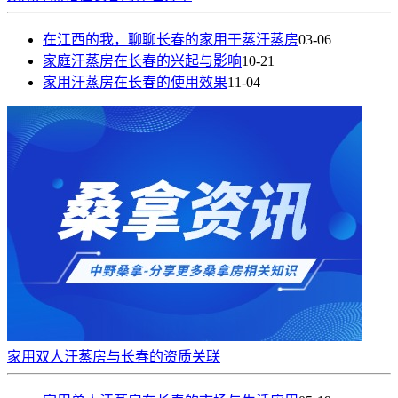
在江西的我，聊聊长春的家用干蒸汗蒸房
03-06
家庭汗蒸房在长春的兴起与影响
10-21
家用汗蒸房在长春的使用效果
11-04
家用双人汗蒸房与长春的资质关联