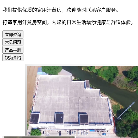
我们提供优质的家用汗蒸房，欢迎随时联系客户服务。
打造家用汗蒸房空间，为您的日常生活增添健康与舒适体验。
立即咨询
常见问题
产品手册
视频介绍