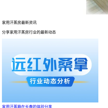
家用汗蒸房最新资讯
分享家用汗蒸房行业的最新动态
家用汗蒸箱在长春的体验分享