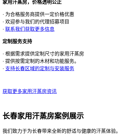
家用汗蒸房，价格透明公正
· 为合格服务商提供一定价格优惠
· 欢迎参与我们的代理招募项目
·
联系我们获取更多信息
定制服务支持
· 根据需求提供定制尺寸的家用汗蒸房
· 提供按需定制的木材和功能服务。
·
支持长春区域的定制与安装服务
获取更多家用汗蒸房资讯
长春家用汗蒸房案例展示
我们致力于为长春带来全新的舒适与健康的汗蒸体验。