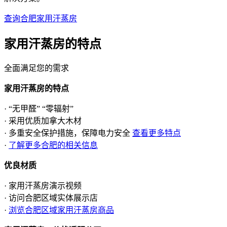
查询合肥家用汗蒸房
家用汗蒸房的
特点
全面满足您的需求
家用汗蒸房的特点
· “无甲醛” “零辐射”
· 采用优质加拿大木材
· 多重安全保护措施，保障电力安全
查看更多特点
·
了解更多合肥的相关信息
优良材质
· 家用汗蒸房演示视频
· 访问合肥区域实体展示店
·
浏览合肥区域家用汗蒸房商品