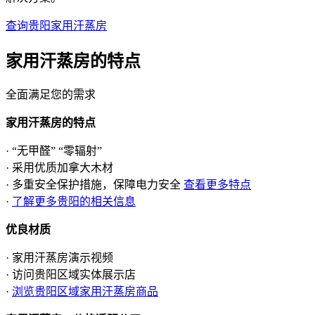
查询贵阳家用汗蒸房
家用汗蒸房的
特点
全面满足您的需求
家用汗蒸房的特点
· “无甲醛” “零辐射”
· 采用优质加拿大木材
· 多重安全保护措施，保障电力安全
查看更多特点
·
了解更多贵阳的相关信息
优良材质
· 家用汗蒸房演示视频
· 访问贵阳区域实体展示店
·
浏览贵阳区域家用汗蒸房商品