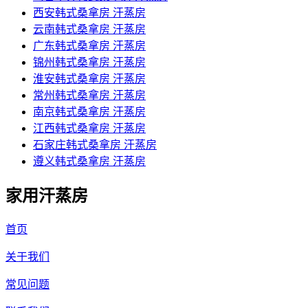
西安韩式桑拿房 汗蒸房
云南韩式桑拿房 汗蒸房
广东韩式桑拿房 汗蒸房
锦州韩式桑拿房 汗蒸房
淮安韩式桑拿房 汗蒸房
常州韩式桑拿房 汗蒸房
南京韩式桑拿房 汗蒸房
江西韩式桑拿房 汗蒸房
石家庄韩式桑拿房 汗蒸房
遵义韩式桑拿房 汗蒸房
家用汗蒸房
首页
关于我们
常见问题