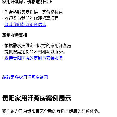
家用汗蒸房，价格透明公正
· 为合格服务商提供一定价格优惠
· 欢迎参与我们的代理招募项目
·
联系我们获取更多信息
定制服务支持
· 根据需求提供定制尺寸的家用汗蒸房
· 提供按需定制的木材和功能服务。
·
支持贵阳区域的定制与安装服务
获取更多家用汗蒸房资讯
贵阳家用汗蒸房案例展示
我们致力于为贵阳带来全新的舒适与健康的汗蒸体验。