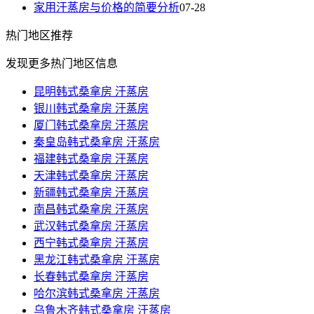
家用汗蒸房与价格的简要分析
07-28
热门
地区推荐
发现更多热门地区信息
昆明韩式桑拿房 汗蒸房
银川韩式桑拿房 汗蒸房
厦门韩式桑拿房 汗蒸房
秦皇岛韩式桑拿房 汗蒸房
福建韩式桑拿房 汗蒸房
天津韩式桑拿房 汗蒸房
新疆韩式桑拿房 汗蒸房
南昌韩式桑拿房 汗蒸房
武汉韩式桑拿房 汗蒸房
西宁韩式桑拿房 汗蒸房
黑龙江韩式桑拿房 汗蒸房
长春韩式桑拿房 汗蒸房
哈尔滨韩式桑拿房 汗蒸房
乌鲁木齐韩式桑拿房 汗蒸房