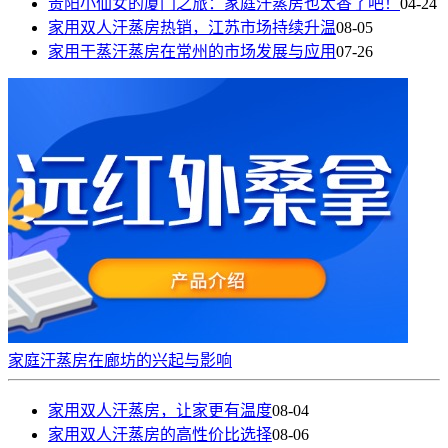
贵阳小仙女的厦门之旅：家庭汗蒸房也太香了吧！
04-24
家用双人汗蒸房热销，江苏市场持续升温
08-05
家用干蒸汗蒸房在常州的市场发展与应用
07-26
家庭汗蒸房在廊坊的兴起与影响
家用双人汗蒸房，让家更有温度
08-04
家用双人汗蒸房的高性价比选择
08-06