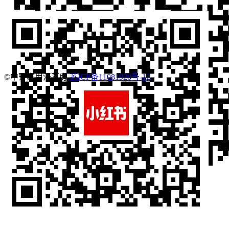
©中野家用汗蒸房
苏ICP备11081920号-12